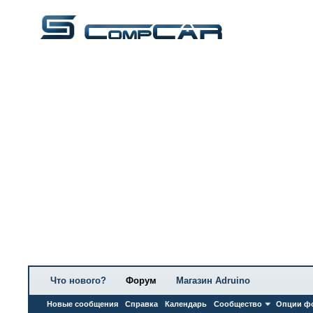
Что нового?
Форум
Магазин Adruino
Новые сообщения
Справка
Календарь
Сообщество
Опции ф