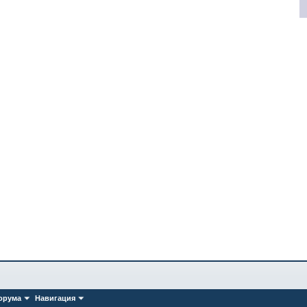
орума
Навигация