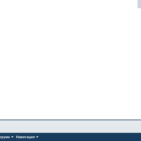
орума
Навигация