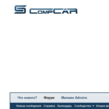
Что нового?
Форум
Магазин Adruino
Новые сообщения
Справка
Календарь
Сообщество
Опции ф