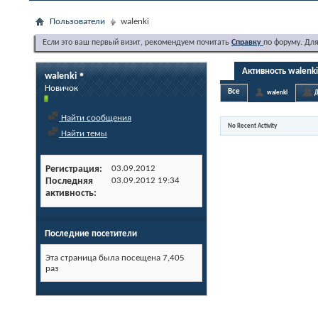
Пользователи
walenki
Если это ваш первый визит, рекомендуем почитать
Справку
по форуму. Дл
Активность walenki
walenki
Новичок
Все
walenki
Д
Найти сообщения
No Recent Activity
Найти темы
Регистрация
03.09.2012
Последняя
03.09.2012
19:34
активность
Последние посетители
Эта страница была посещена
7,405
раз