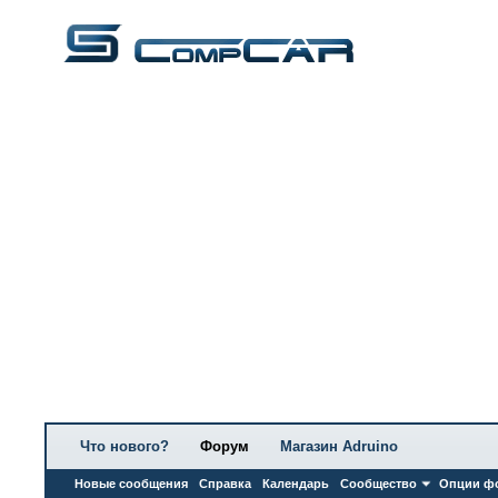
Что нового?
Форум
Магазин Adruino
Новые сообщения
Справка
Календарь
Сообщество
Опции ф