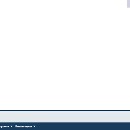
орума
Навигация