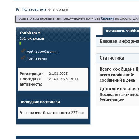
Пользователи
shubham
Если это ваш первый визит, рекомендуем почитать
Справку
по форуму. Дл
Активность shubh
shubham
Заблокирован
Базовая информ
Найти сообщения
Статистика
Найти темы
Всего сообщений
Регистрация
21.01.2025
Всего сообщений
Последняя
21.01.2025
15:11
Сообщений в день
активность
Дополнительная
Последняя активнос
Регистрация
Последние посетители
Эта страница была посещена
277
раз