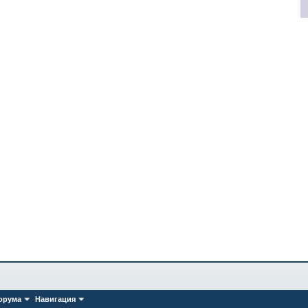
орума
Навигация