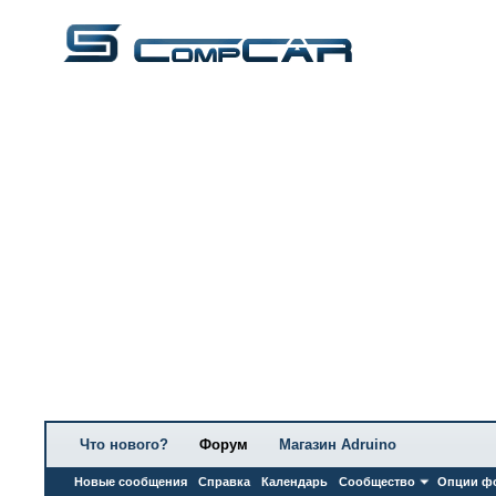
Что нового?
Форум
Магазин Adruino
Новые сообщения
Справка
Календарь
Сообщество
Опции ф