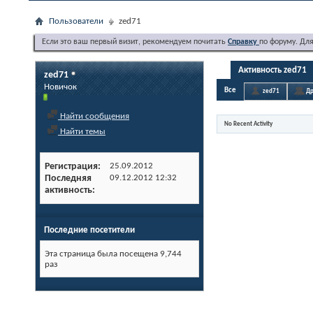
Пользователи
zed71
Если это ваш первый визит, рекомендуем почитать
Справку
по форуму. Дл
Активность zed71
zed71
Новичок
Все
zed71
Др
Найти сообщения
No Recent Activity
Найти темы
Регистрация
25.09.2012
Последняя
09.12.2012
12:32
активность
Последние посетители
Эта страница была посещена
9,744
раз