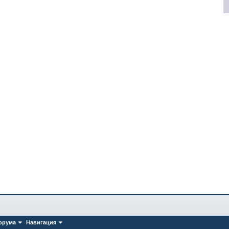
орума
Навигация