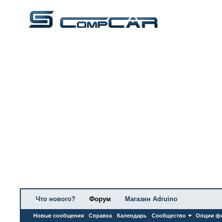
Что нового?
Форум
Магазин Adruino
Новые сообщения
Справка
Календарь
Сообщество
Опции ф