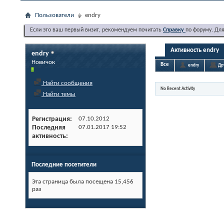
Пользователи
endry
Если это ваш первый визит, рекомендуем почитать
Справку
по форуму. Дл
Активность endry
endry
Новичок
Все
endry
Др
Найти сообщения
No Recent Activity
Найти темы
Регистрация
07.10.2012
Последняя
07.01.2017
19:52
активность
Последние посетители
Эта страница была посещена
15,456
раз