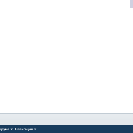
орума
Навигация