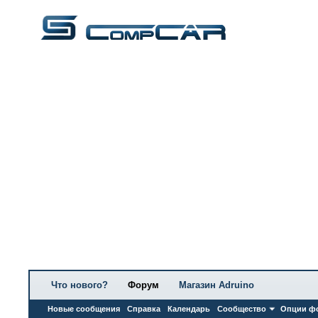
Что нового?
Форум
Магазин Adruino
Новые сообщения
Справка
Календарь
Сообщество
Опции ф