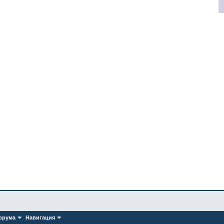
орума
Навигация