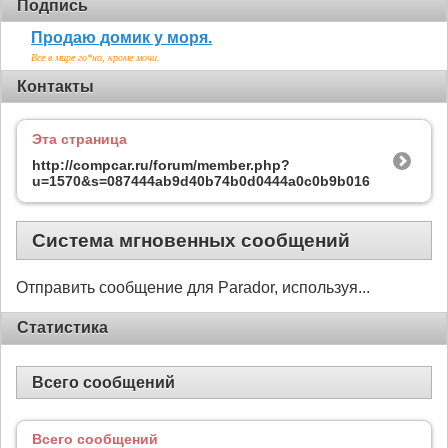
Подпись
Продаю домик у моря.
Все в мире го*но, кроме мочи.
Контакты
Эта страница
http://compcar.ru/forum/member.php?
u=1570&s=087444ab9d40b74b0d0444a0c0b9b016
Система мгновенных сообщений
Отправить сообщение для Parador, используя...
Статистика
Всего сообщений
Всего сообщений