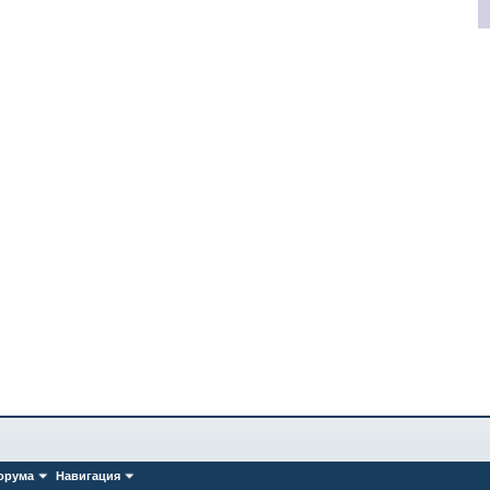
орума
Навигация