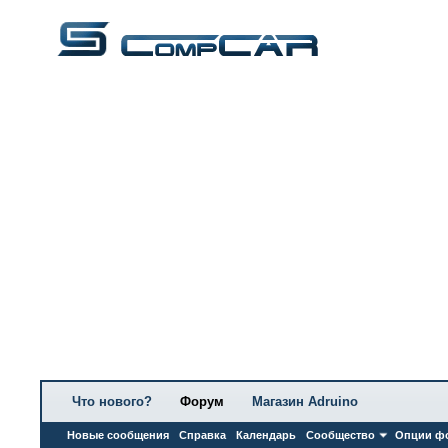
Что нового?
Форум
Магазин Adruino
Новые сообщения
Справка
Календарь
Сообщество
Опции ф