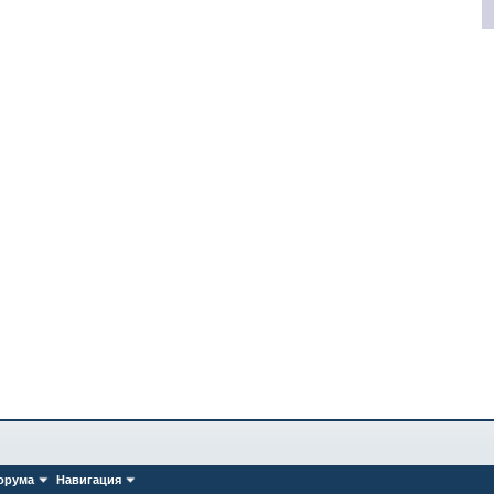
орума
Навигация