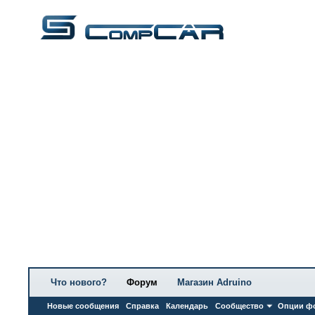
Что нового?
Форум
Магазин Adruino
Новые сообщения
Справка
Календарь
Сообщество
Опции ф