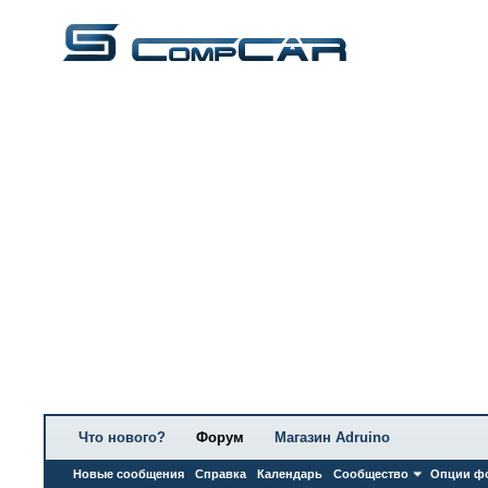
Что нового?
Форум
Магазин Adruino
Новые сообщения
Справка
Календарь
Сообщество
Опции ф