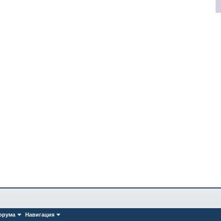
орума
Навигация