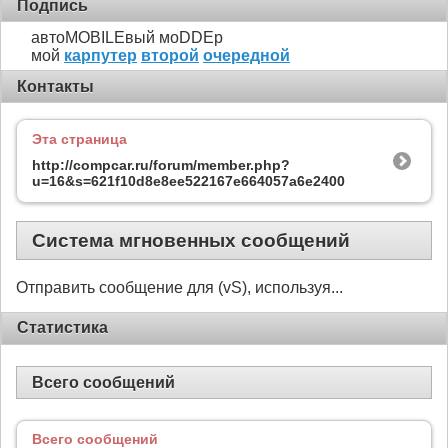
Подпись
автоMOBILEвый моDDEр
мой
карпутер
второй
очередной
Контакты
Эта страница
http://compcar.ru/forum/member.php?
u=16&s=621f10d8e8ee522167e664057a6e2400
Система мгновенных сообщений
Отправить сообщение для (vS), используя...
Статистика
Всего сообщений
Всего сообщений