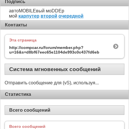
Подпись
автоMOBILEвый моDDEр
мой
карпутер
второй
очередной
Контакты
Эта страница
http://compcar.ru/forum/member.php?
u=16&s=d8bf67eec65e1104de993c0c437fd6eb
Система мгновенных сообщений
Отправить сообщение для (vS), используя...
Статистика
Всего сообщений
Всего сообщений