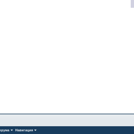
орума
Навигация