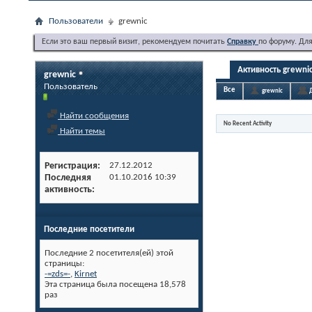
Пользователи
grewnic
Если это ваш первый визит, рекомендуем почитать
Справку
по форуму. Дл
Активность grewni
grewnic
Пользователь
Все
grewnic
Найти сообщения
No Recent Activity
Найти темы
Регистрация
27.12.2012
Последняя
01.10.2016
10:39
активность
Последние посетители
Последние 2 посетителя(ей) этой
страницы:
-=zds=-
,
Kirnet
Эта страница была посещена
18,578
раз