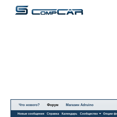
Что нового?
Форум
Магазин Adruino
Новые сообщения
Справка
Календарь
Сообщество
Опции ф