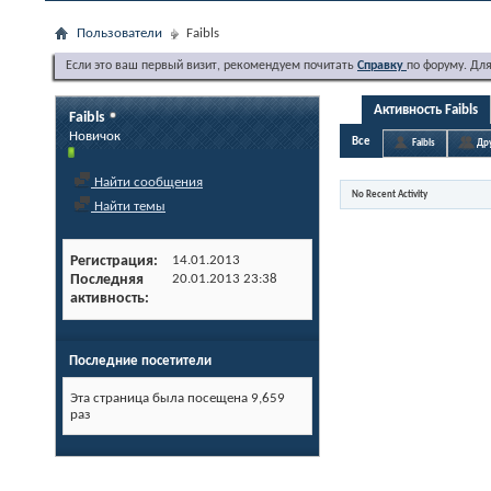
Пользователи
Faibls
Если это ваш первый визит, рекомендуем почитать
Справку
по форуму. Дл
Активность Faibls
Faibls
Новичок
Все
Faibls
Др
Найти сообщения
No Recent Activity
Найти темы
Регистрация
14.01.2013
Последняя
20.01.2013
23:38
активность
Последние посетители
Эта страница была посещена
9,659
раз