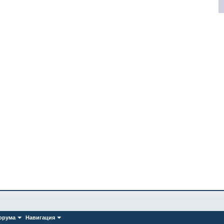
орума
Навигация