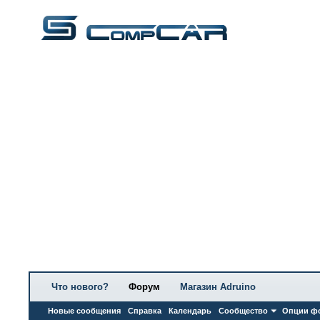
Что нового?
Форум
Магазин Adruino
Новые сообщения
Справка
Календарь
Сообщество
Опции ф