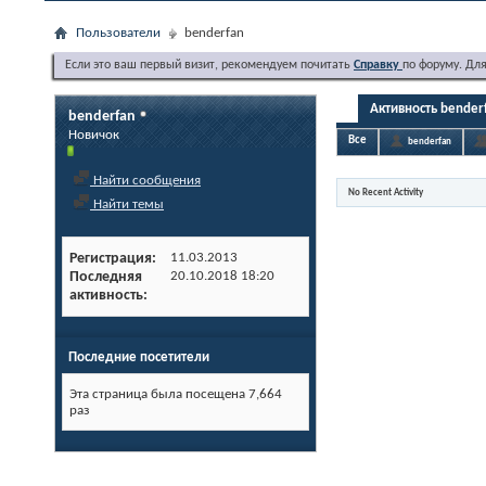
Пользователи
benderfan
Если это ваш первый визит, рекомендуем почитать
Справку
по форуму. Дл
Активность bender
benderfan
Новичок
Все
benderfan
Найти сообщения
No Recent Activity
Найти темы
Регистрация
11.03.2013
Последняя
20.10.2018
18:20
активность
Последние посетители
Эта страница была посещена
7,664
раз