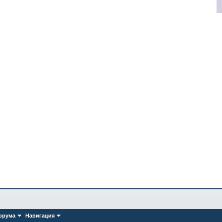
орума
Навигация