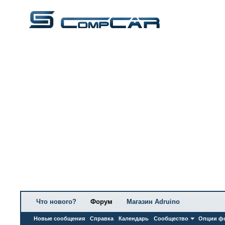
Что нового?
Форум
Магазин Adruino
Новые сообщения
Справка
Календарь
Сообщество
Опции ф