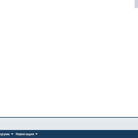
орума
Навигация