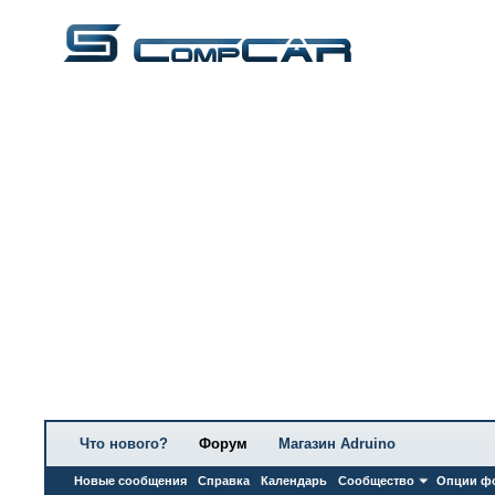
Что нового?
Форум
Магазин Adruino
Новые сообщения
Справка
Календарь
Сообщество
Опции ф