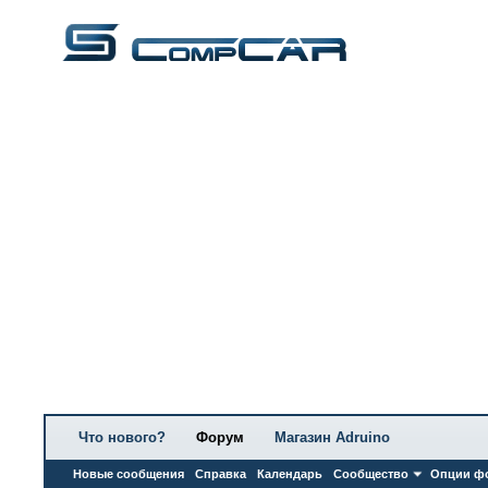
Что нового?
Форум
Магазин Adruino
Новые сообщения
Справка
Календарь
Сообщество
Опции ф