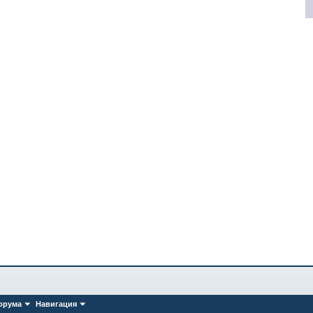
орума
Навигация