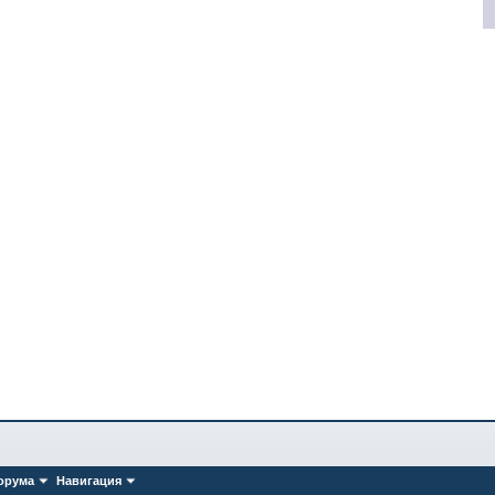
орума
Навигация