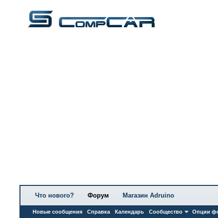
Что нового?
Форум
Магазин Adruino
Новые сообщения
Справка
Календарь
Сообщество
Опции ф