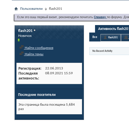
Пользователи
flash201
Если это ваш первый визит, рекомендуем почитать
Справку
по форуму. Дл
Активность flash20
flash201
Новичок
Все
flash201
Найти сообщения
No Recent Activity
Найти темы
Регистрация
22.06.2013
Последняя
08.09.2021
15:59
активность
Последние посетители
Эта страница была посещена
5,684
раз