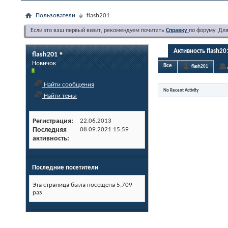
Пользователи
flash201
Если это ваш первый визит, рекомендуем почитать
Справку
по форуму. Дл
Активность flash20
flash201
Новичок
Все
flash201
Найти сообщения
No Recent Activity
Найти темы
Регистрация
22.06.2013
Последняя
08.09.2021
15:59
активность
Последние посетители
Эта страница была посещена
5,709
раз