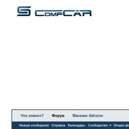
Что нового?
Форум
Магазин Adruino
Новые сообщения
Справка
Календарь
Сообщество
Опции ф