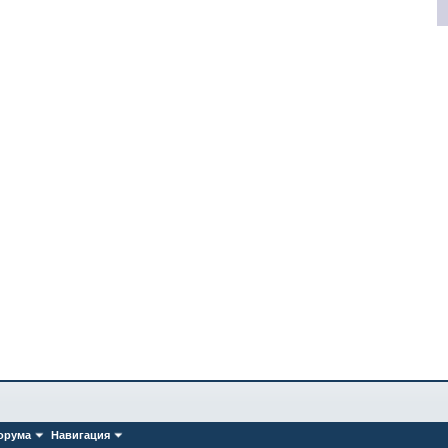
орума
Навигация