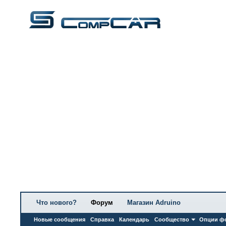
Что нового?
Форум
Магазин Adruino
Новые сообщения
Справка
Календарь
Сообщество
Опции ф