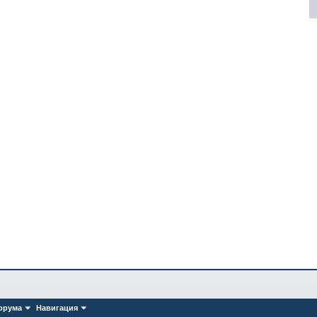
орума
Навигация