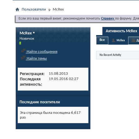
Пользователи
McRex
Если это ваш первый визит, рекомендуем почитать
Справку
по форуму. Дл
Активность McRex
McRex
Новичок
Все
McRex
Д
Найти сообщения
No Recent Activity
Найти темы
Регистрация
15.08.2013
Последняя
19.05.2016
02:27
активность
Последние посетители
Эта страница была посещена
6,617
раз