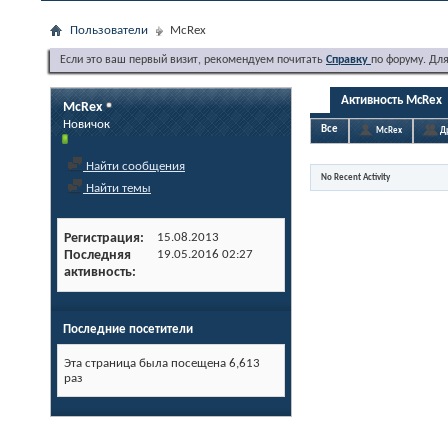
Пользователи
McRex
Если это ваш первый визит, рекомендуем почитать
Справку
по форуму. Дл
Активность McRex
McRex
Новичок
Все
McRex
Д
Найти сообщения
No Recent Activity
Найти темы
Регистрация
15.08.2013
Последняя
19.05.2016
02:27
активность
Последние посетители
Эта страница была посещена
6,613
раз