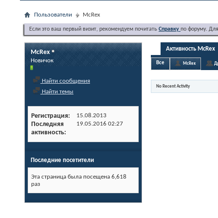
Пользователи
McRex
Если это ваш первый визит, рекомендуем почитать
Справку
по форуму. Дл
Активность McRex
McRex
Новичок
Все
McRex
Д
Найти сообщения
No Recent Activity
Найти темы
Регистрация
15.08.2013
Последняя
19.05.2016
02:27
активность
Последние посетители
Эта страница была посещена
6,618
раз