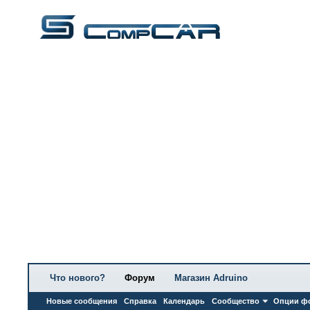
Что нового?
Форум
Магазин Adruino
Новые сообщения
Справка
Календарь
Сообщество
Опции ф