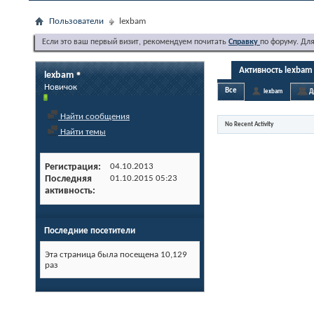
Пользователи
lexbam
Если это ваш первый визит, рекомендуем почитать
Справку
по форуму. Дл
Активность lexbam
lexbam
Новичок
Все
lexbam
Д
Найти сообщения
No Recent Activity
Найти темы
Регистрация
04.10.2013
Последняя
01.10.2015
05:23
активность
Последние посетители
Эта страница была посещена
10,129
раз