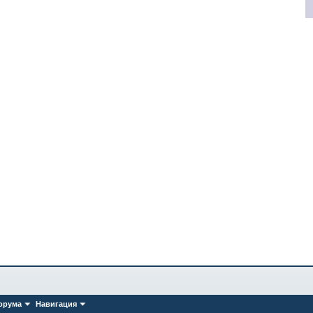
орума
Навигация