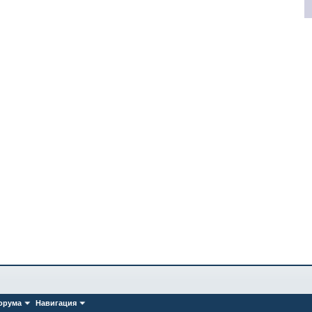
орума
Навигация