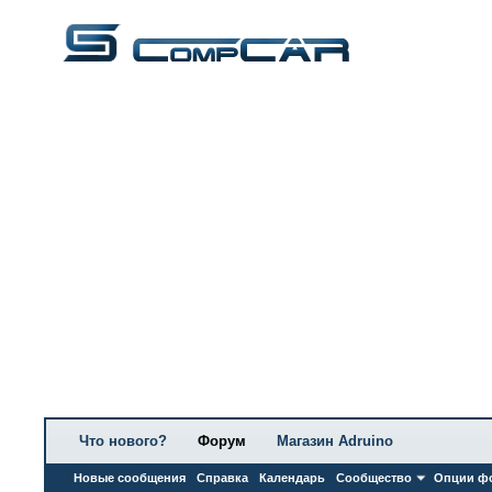
Что нового?
Форум
Магазин Adruino
Новые сообщения
Справка
Календарь
Сообщество
Опции ф