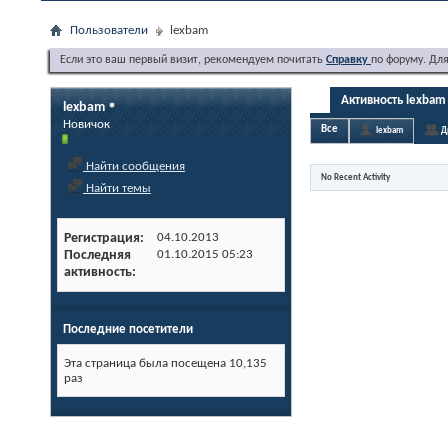
Пользователи
lexbam
Если это ваш первый визит, рекомендуем почитать
Справку
по форуму. Дл
Активность lexbam
lexbam
Новичок
Все
lexbam
Д
Найти сообщения
No Recent Activity
Найти темы
Регистрация
04.10.2013
Последняя
01.10.2015
05:23
активность
Последние посетители
Эта страница была посещена
10,135
раз