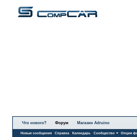
Что нового?
Форум
Магазин Adruino
Новые сообщения
Справка
Календарь
Сообщество
Опции ф