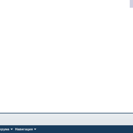
орума
Навигация