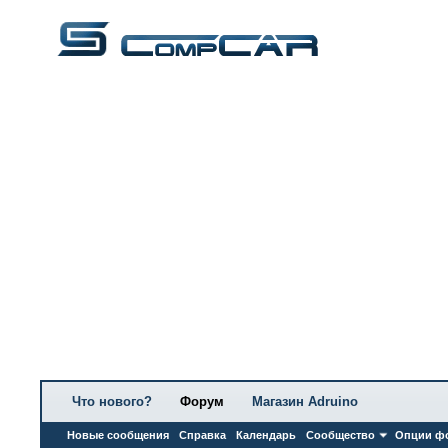
Что нового?
Форум
Магазин Adruino
Новые сообщения
Справка
Календарь
Сообщество
Опции ф