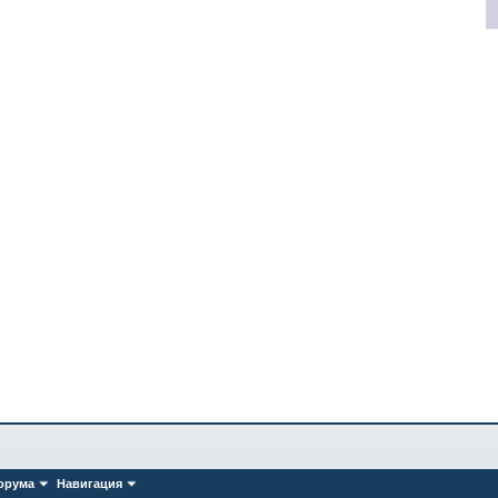
орума
Навигация