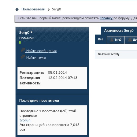
Пользователи
Serg0
Если это ваш первый визит, рекомендуем почитать
Справку
по форуму. Дл
Активность Serg0
Serg0
Новичок
Все
Serg0
Др
Найти сообщения
No Recent Activity
Найти темы
Регистрация
08.01.2014
Последняя
12.02.2014
07:13
активность
Последние посетители
Последние 1 посетителя(ей) этой
страницы:
tvorun
Эта страница была посещена
7,048
раз