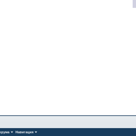
орума
Навигация