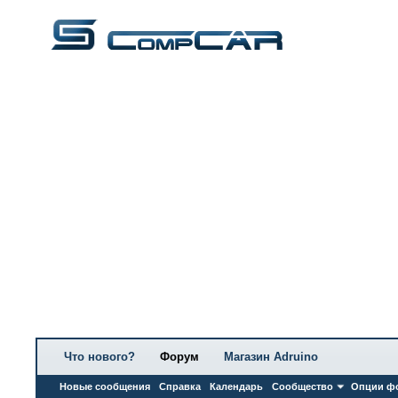
Что нового?
Форум
Магазин Adruino
Новые сообщения
Справка
Календарь
Сообщество
Опции ф