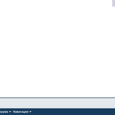
орума
Навигация