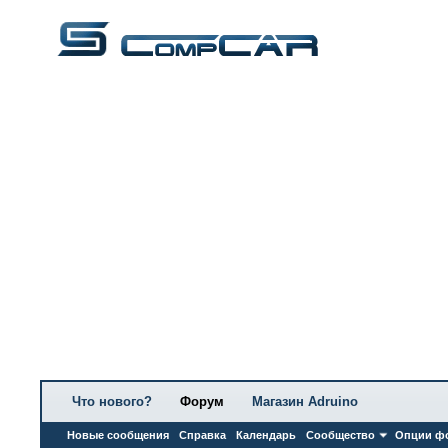
Что нового?
Форум
Магазин Adruino
Новые сообщения
Справка
Календарь
Сообщество
Опции ф