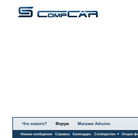
Что нового?
Форум
Магазин Adruino
Новые сообщения
Справка
Календарь
Сообщество
Опции ф