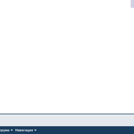
орума
Навигация