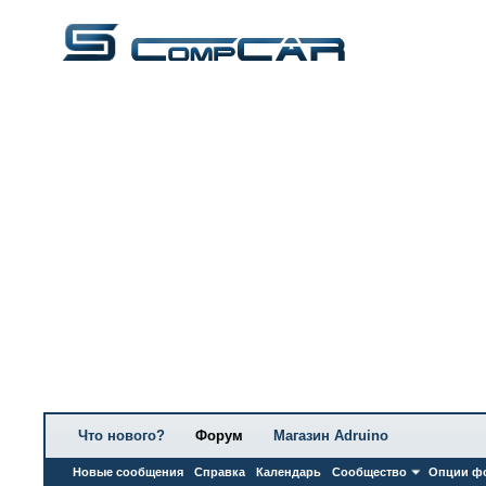
Что нового?
Форум
Магазин Adruino
Новые сообщения
Справка
Календарь
Сообщество
Опции ф