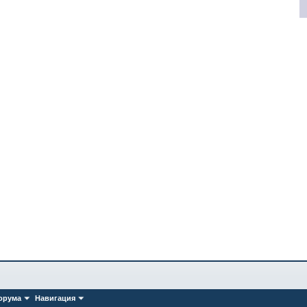
орума
Навигация