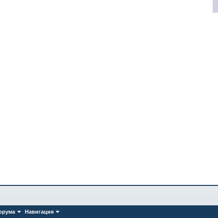
орума
Навигация