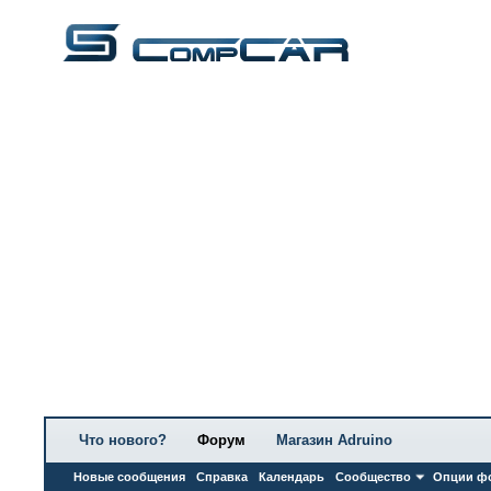
Что нового?
Форум
Магазин Adruino
Новые сообщения
Справка
Календарь
Сообщество
Опции ф