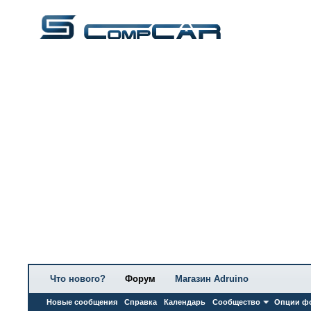
Что нового?
Форум
Магазин Adruino
Новые сообщения
Справка
Календарь
Сообщество
Опции ф