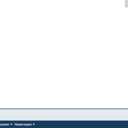
орума
Навигация