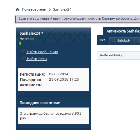
Пользователи
Sashalex24
Если это ваш первый визит, рекомендуем почитать
Справку
по форуму. Дл
Активность Sashal
Sashalex24
Новичок
Все
Sashalex24
Найти сообщения
No Recent Activity
Найти темы
Регистрация
02.03.2014
Последняя
23.09.2018
17:25
активность
Последние посетители
Эта страница была посещена
8,901
раз