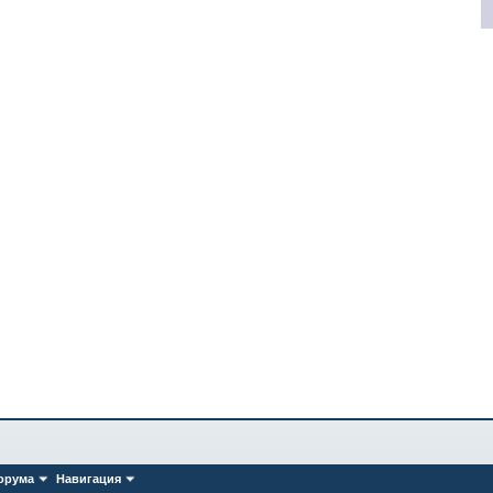
орума
Навигация