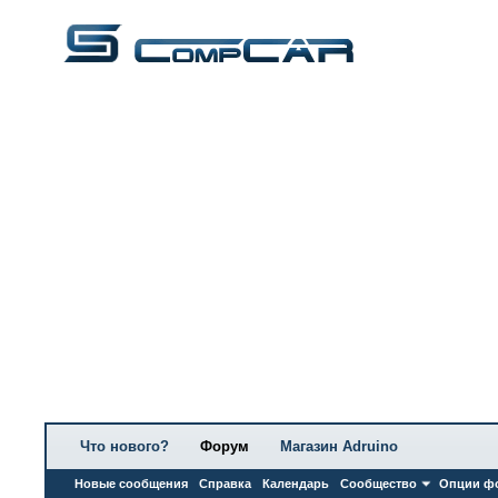
Что нового?
Форум
Магазин Adruino
Новые сообщения
Справка
Календарь
Сообщество
Опции ф