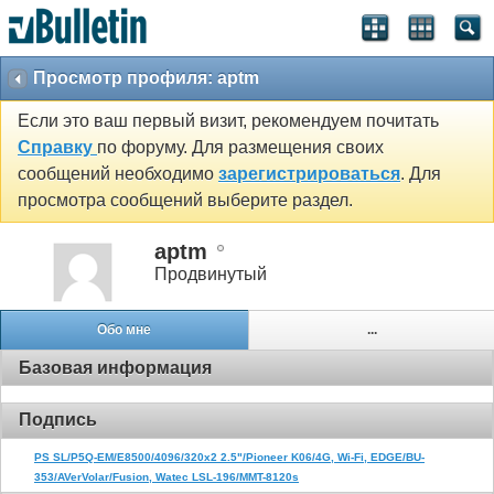
Просмотр профиля: aptm
Если это ваш первый визит, рекомендуем почитать
Справку
по форуму. Для размещения своих
сообщений необходимо
зарегистрироваться
. Для
просмотра сообщений выберите раздел.
aptm
Продвинутый
Обо мне
...
Базовая информация
Подпись
PS SL/P5Q-EM/E8500/4096/320x2 2.5"/Pioneer K06/4G, Wi-Fi, EDGE/BU-
353/AVerVolar/Fusion, Watec LSL-196/MMT-8120s