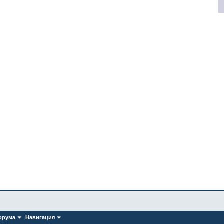
орума
Навигация