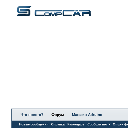
Что нового?
Форум
Магазин Adruino
Новые сообщения
Справка
Календарь
Сообщество
Опции ф