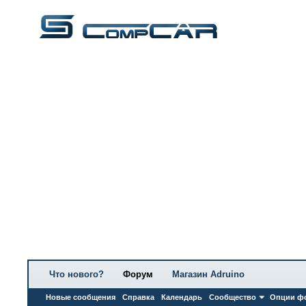
Что нового?
Форум
Магазин Adruino
Новые сообщения
Справка
Календарь
Сообщество
Опции ф