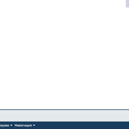
орума
Навигация