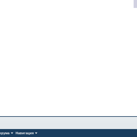
орума
Навигация