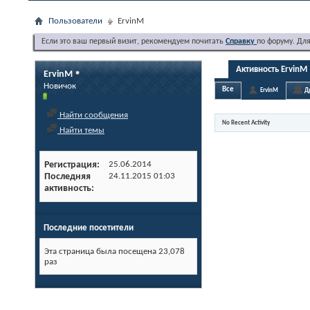
Пользователи
ErvinM
Если это ваш первый визит, рекомендуем почитать
Справку
по форуму. Дл
Активность ErvinM
ErvinM
Новичок
Все
ErvinM
Д
Найти сообщения
No Recent Activity
Найти темы
Регистрация
25.06.2014
Последняя
24.11.2015
01:03
активность
Последние посетители
Эта страница была посещена
23,078
раз