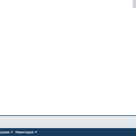
орума
Навигация