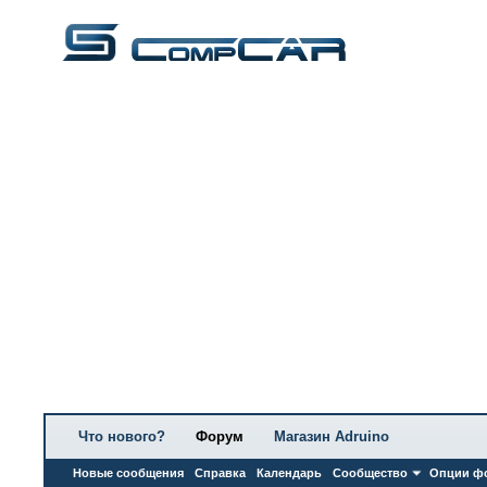
Что нового?
Форум
Магазин Adruino
Новые сообщения
Справка
Календарь
Сообщество
Опции ф