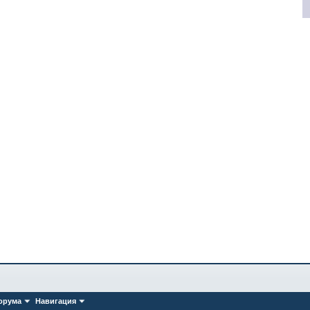
орума
Навигация