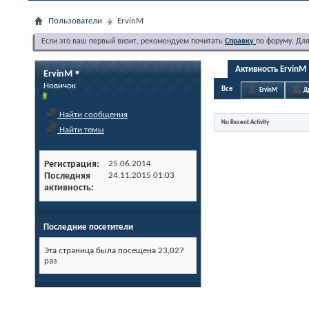
Пользователи
ErvinM
Если это ваш первый визит, рекомендуем почитать
Справку
по форуму. Дл
Активность ErvinM
ErvinM
Новичок
Все
ErvinM
Д
Найти сообщения
No Recent Activity
Найти темы
Регистрация
25.06.2014
Последняя
24.11.2015
01:03
активность
Последние посетители
Эта страница была посещена
23,027
раз