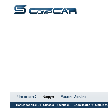
Что нового?
Форум
Магазин Adruino
Новые сообщения
Справка
Календарь
Сообщество
Опции ф