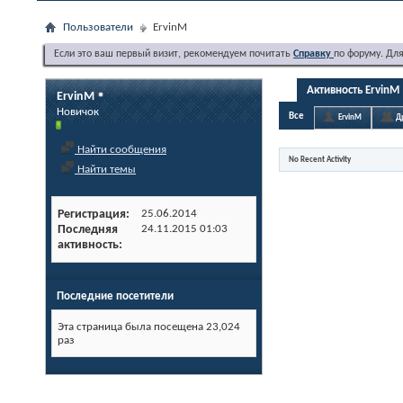
Пользователи
ErvinM
Если это ваш первый визит, рекомендуем почитать
Справку
по форуму. Дл
Активность ErvinM
ErvinM
Новичок
Все
ErvinM
Д
Найти сообщения
No Recent Activity
Найти темы
Регистрация
25.06.2014
Последняя
24.11.2015
01:03
активность
Последние посетители
Эта страница была посещена
23,024
раз