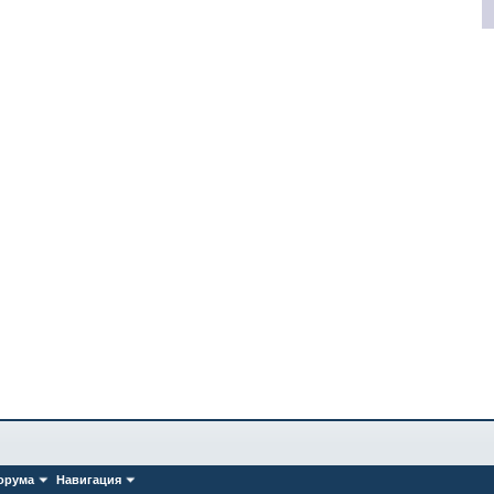
орума
Навигация