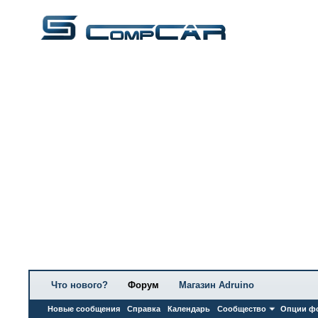
Что нового?
Форум
Магазин Adruino
Новые сообщения
Справка
Календарь
Сообщество
Опции ф