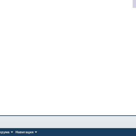
орума
Навигация