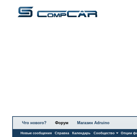
Что нового?
Форум
Магазин Adruino
Новые сообщения
Справка
Календарь
Сообщество
Опции ф