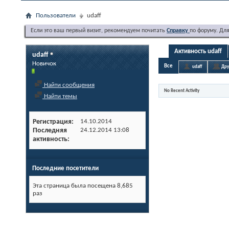
Пользователи
udaff
Если это ваш первый визит, рекомендуем почитать
Справку
по форуму. Дл
Активность udaff
udaff
Новичок
Все
udaff
Дру
Найти сообщения
No Recent Activity
Найти темы
Регистрация
14.10.2014
Последняя
24.12.2014
13:08
активность
Последние посетители
Эта страница была посещена
8,685
раз