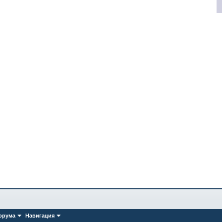
орума
Навигация