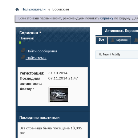
Пользователи
Борискин
Если это ваш первый визит, рекомендуем почитать
Справку
по форуму. Дл
Активность Бориск
Борискин
Новичок
Все
Борискин
Найти сообщения
No Recent Activity
Найти темы
Регистрация
31.10.2014
Последняя
09.11.2014
21:47
активность
Аватар
Последние посетители
Эта страница была посещена
18,035
раз