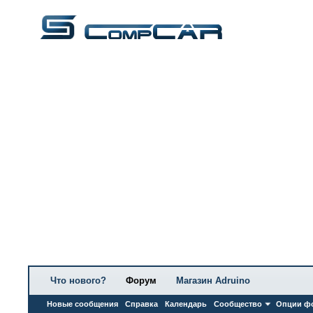
Что нового?
Форум
Магазин Adruino
Новые сообщения
Справка
Календарь
Сообщество
Опции ф