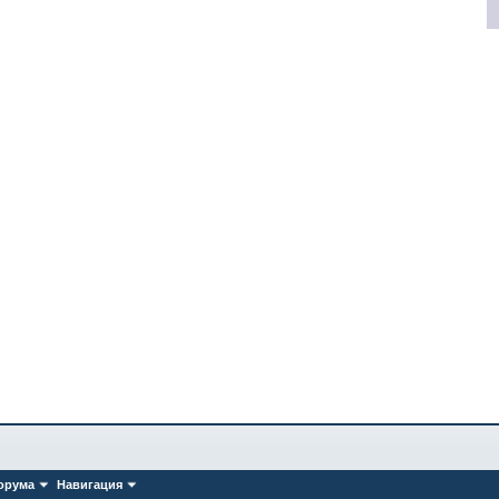
орума
Навигация