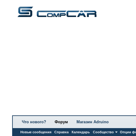
Что нового?
Форум
Магазин Adruino
Новые сообщения
Справка
Календарь
Сообщество
Опции ф