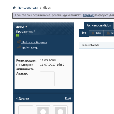
Пользователи
didos
Если это ваш первый визит, рекомендуем почитать
Справку
по форуму. Дл
Активность didos
didos
Продвинутый
Все
didos
Др
Найти сообщения
No Recent Activity
Найти темы
Регистрация
11.03.2008
Последняя
11.07.2017
16:52
активность
Аватар
4
Друзья
Ещё