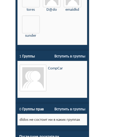
tores
D@do
emaidkd
sunder
1
Группы
Вступить в группы
CompCar
0
Группы прав
Вступить в группы
didos не состоит ни в каких группах
Последние посетители