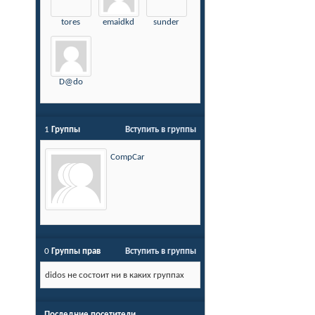
tores
emaidkd
sunder
D@do
1
Группы
Вступить в группы
CompCar
0
Группы прав
Вступить в группы
didos не состоит ни в каких группах
Последние посетители