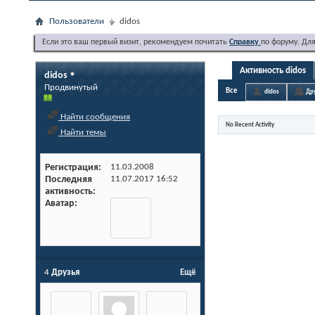
Пользователи
didos
Если это ваш первый визит, рекомендуем почитать
Справку
по форуму. Дл
Активность didos
didos
Продвинутый
Все
didos
Др
Найти сообщения
No Recent Activity
Найти темы
Регистрация
11.03.2008
Последняя
11.07.2017
16:52
активность
Аватар
4
Друзья
Ещё