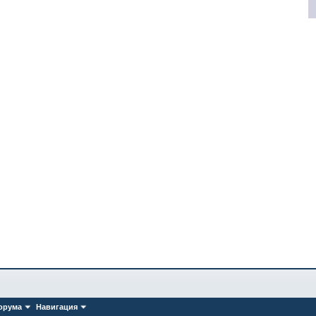
орума
Навигация