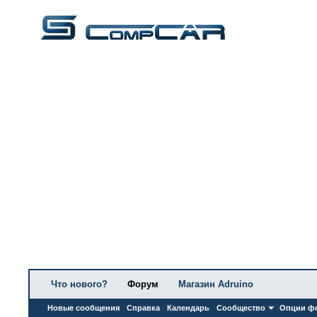
Что нового?
Форум
Магазин Adruino
Новые сообщения
Справка
Календарь
Сообщество
Опции ф