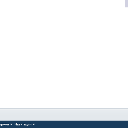
орума
Навигация