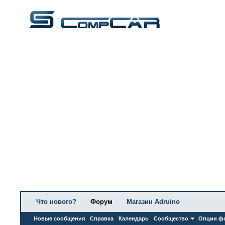
Что нового?
Форум
Магазин Adruino
Новые сообщения
Справка
Календарь
Сообщество
Опции ф