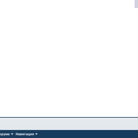
орума
Навигация