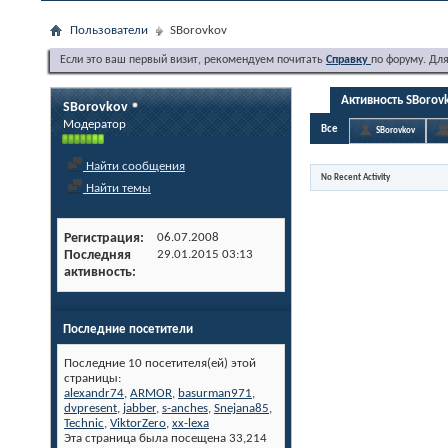
Пользователи
SBorovkov
Если это ваш первый визит, рекомендуем почитать
Справку
по форуму. Дл
Активность SBorov
SBorovkov
Модератор
Все
SBorovkov
Найти сообщения
No Recent Activity
Найти темы
Регистрация
06.07.2008
Последняя
29.01.2015
03:13
активность
Последние посетители
Последние 10 посетителя(ей) этой
страницы:
alexandr74
,
ARMOR
,
basurman971
,
dvpresent
,
jabber
,
s-anches
,
Snejana85
,
Technic
,
ViktorZero
,
xx-lexa
Эта страница была посещена
33,214