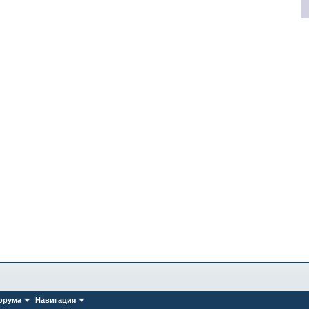
орума
Навигация