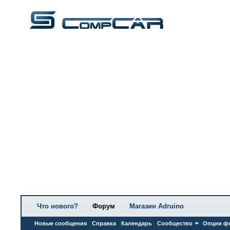
Что нового?
Форум
Магазин Adruino
Новые сообщения
Справка
Календарь
Сообщество
Опции ф